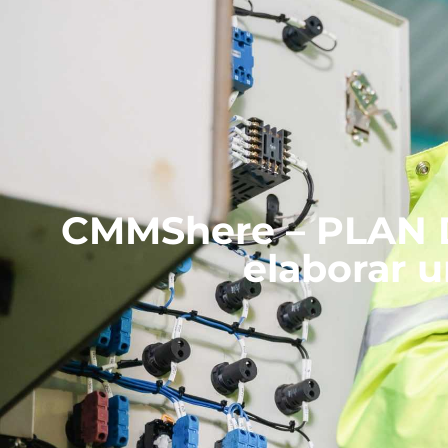
CMMShere – PLAN 
elaborar u