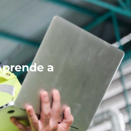
prende a
a