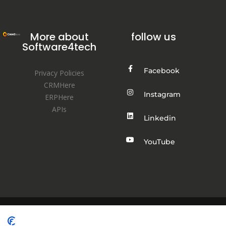
More about
follow us
Software4tech
Facebook
Privacy Policies
CRMHere
Instagram
ERPHere
APIs
Linkedin
YouTube
COPYRIGHT © 2022. ALL RIGHTS RESERVED BY SOFTWARE4TECH.