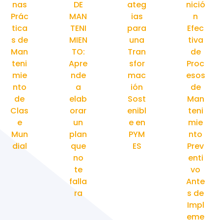
nas
DE
ateg
nició
Prác
MAN
ias
n
tica
TENI
para
Efec
s de
MIEN
una
tiva
Man
TO:
Tran
de
teni
Apre
sfor
Proc
mie
nde
mac
esos
nto
a
ión
de
de
elab
Sost
Man
Clas
orar
enibl
teni
e
un
e en
mie
Mun
plan
PYM
nto
dial
que
ES
Prev
no
enti
te
vo
falla
Ante
ra
s de
Impl
eme