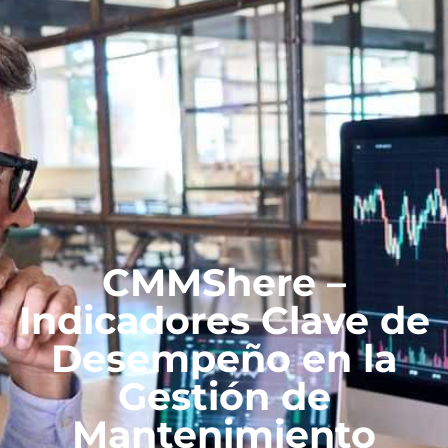
CMMShere –
Indicadores Clave de
Desempeño en la
Gestión de
Mantenimiento