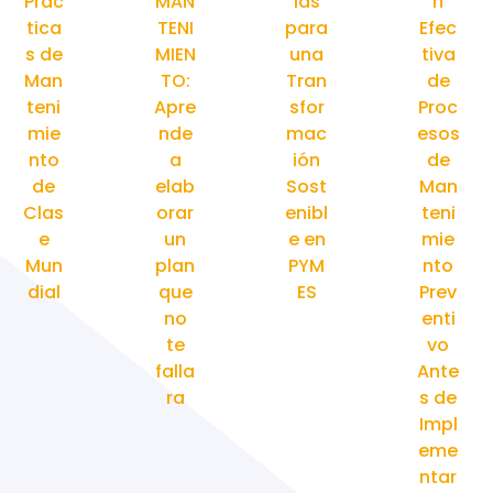
Prác
MAN
ias
n
tica
TENI
para
Efec
s de
MIEN
una
tiva
Man
TO:
Tran
de
teni
Apre
sfor
Proc
mie
nde
mac
esos
nto
a
ión
de
de
elab
Sost
Man
Clas
orar
enibl
teni
e
un
e en
mie
Mun
plan
PYM
nto
dial
que
ES
Prev
no
enti
te
vo
falla
Ante
ra
s de
Impl
eme
ntar