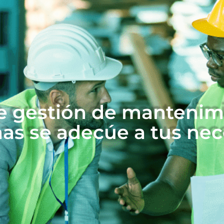
de gestión de manteni
as se adecúe a tus ne