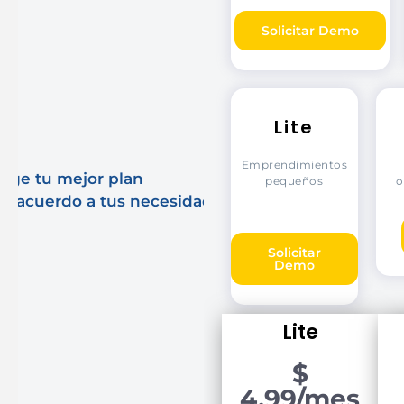
Solicitar Demo
Lite
Emprendimientos
lige tu mejor plan
pequeños
o
e acuerdo a tus necesidades
Solicitar
Demo
Lite
$
4.99/mes