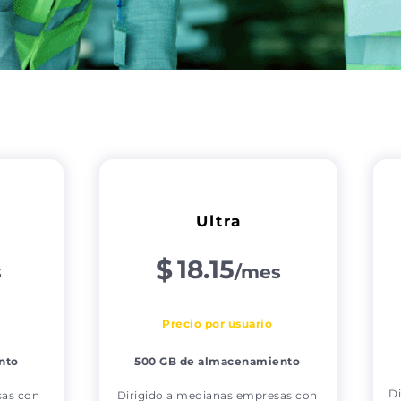
Ultra
$
18.15
s
/mes
Precio por usuario
nto
500 GB de almacenamiento
Di
sas con
Dirigido a medianas empresas con