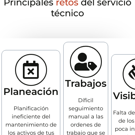
Principales
retos
del servicio
técnico
Trabajos
Planeación
Visi
Díficil
Planificación
seguimiento
Falta de
ineficiente del
manual a las
de los
mantenimiento de
ordenes de
poca i
los activos de tus
trabajo que se