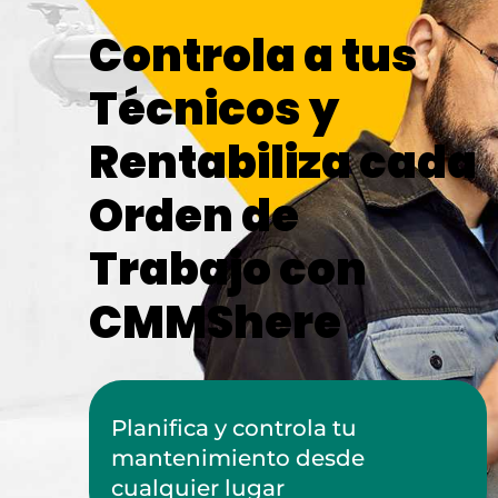
Controla a tus
Técnicos y
Rentabiliza cada
Orden de
Trabajo con
CMMShere
Planifica y controla tu
mantenimiento desde
cualquier lugar