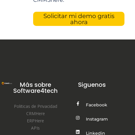
CMMShere.
Solicitar mi demo gratis
ahora
Más sobre
Siguenos
Software4tech
Facebook
Politicas de Privacidad
CRMHere
Instagram
ERPHere
APIs
Linkedin