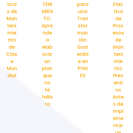
tica
TENI
para
Efec
s de
MIEN
una
tiva
Man
TO:
Tran
de
teni
Apre
sfor
Proc
mie
nde
mac
esos
nto
a
ión
de
de
elab
Sost
Man
Clas
orar
enibl
teni
e
un
e en
mie
Mun
plan
PYM
nto
dial
que
ES
Prev
no
enti
te
vo
falla
Ante
ra
s de
Impl
eme
ntar
un