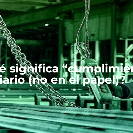
significa “cumplimien
iario (no en el papel)?