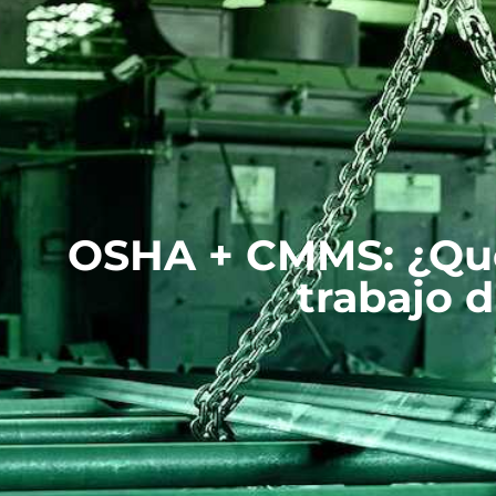
OSHA + CMMS: ¿Qué 
trabajo d